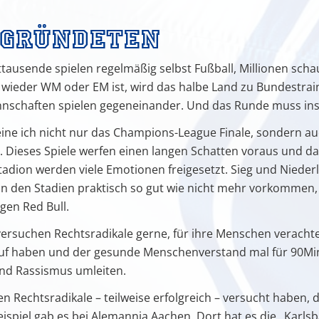
 gründeten
rttausende spielen regelmäßig selbst Fußball, Millionen sch
chnungen
wieder WM oder EM ist, wird das halbe Land zu Bundestrai
Mannschaften spielen gegeneinander. Und das Runde muss ins
eine ich nicht nur das Champions-League Finale, sondern au
Dieses Spiele werfen einen langen Schatten voraus und das
Stadion werden viele Emotionen freigesetzt. Sieg und Nieder
den Stadien praktisch so gut wie nicht mehr vorkommen, ist
gen Red Bull.
versuchen Rechtsradikale gerne, für ihre Menschen veracht
uf haben und der gesunde Menschenverstand mal für 90Min
und Rassismus umleiten.
nen Rechtsradikale – teilweise erfolgreich – versucht haben, 
ispiel gab es bei Alemannia Aachen. Dort hat es die „Karlsb