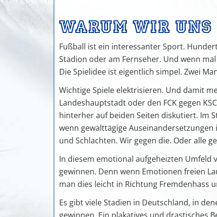
Mitglied
Warum wir uns
werden
Fußball ist ein interessanter Sport. Hunde
Auszei
Stadion oder am Fernseher. Und wenn mal 
Die Spielidee ist eigentlich simpel. Zwei 
Wir
trauern
Wichtige Spiele elektrisieren. Und damit m
Landeshauptstadt oder den FCK gegen KSC. 
hinterher auf beiden Seiten diskutiert. Im 
wenn gewalttägige Auseinandersetzungen in 
und Schlachten. Wir gegen die. Oder alle ge
In diesem emotional aufgeheizten Umfeld 
gewinnen. Denn wenn Emotionen freien La
man dies leicht in Richtung Fremdenhass 
Es gibt viele Stadien in Deutschland, in de
gewinnen. Ein plakatives und drastisches Be