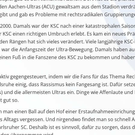
nden Aachen-Ultras (ACU) gewaltsam aus dem Stadion verdr
gibt und gab es Probleme mit rechtsradikalen Gruppierung
 2000. Damals war der KSC nach einer katastrophalen Saison 
der KSC einen richtigen Umbruch erlebt. Es kam ein neues P
en Rängen hat sich vieles verändert. Viele langjährige KSC
 war die Anfangszeit der Ultra-Bewegung. Damals haben au
einen Fuß in die Fanszene des KSC zu bekommen und haben
tiv gegengesteuert, indem wir die Fans für das Thema Rech
lsruhe einig, dass Rassismus kein Fangesang ist. Dafür setz
 und die allermeisten Ultras ein. Dinge wie Affenlaute und
t gut so.
n man einen Ball auf den Hof einer Erstaufnahmeeinrichung fü
Alltags vergessen. Und nirgendwo findet man so schnell Ans
rlsruher SC. Deshalb ist es sinnvoll, dafür zu sorgen, dass 