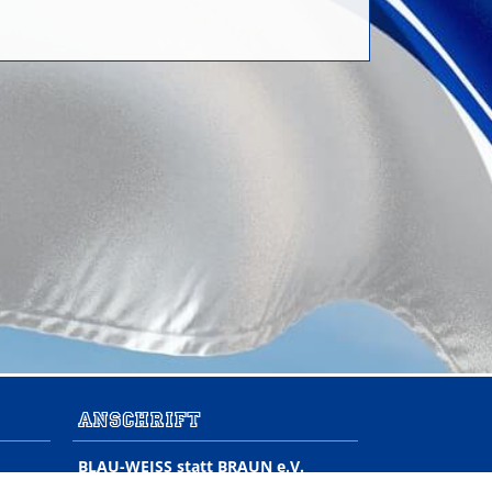
Anschrift
BLAU-WEISS statt BRAUN e.V.
Fanprojekt Karlsruhe