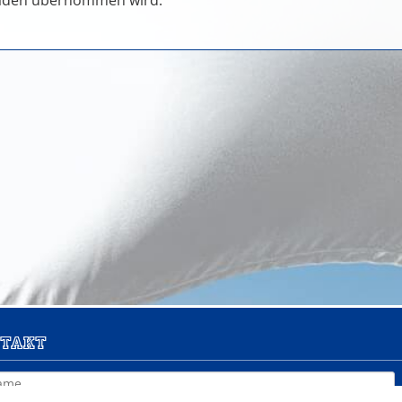
raden übernommen wird.
takt