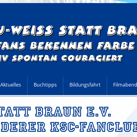
u-Weiss statt Br
Fans bekennen Farbe
iv Spontan Couragiert
Aktuelles
Buchtipps
Bildungsfahrt
Filmaben
BWsB?
tatt Braun e.V.
ten
nderer KSC-Fanclu