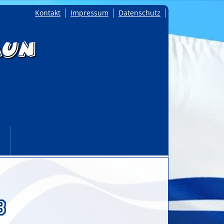
Navigation
Kontakt
Impressum
Datenschutz
überspringen
aun
d
b